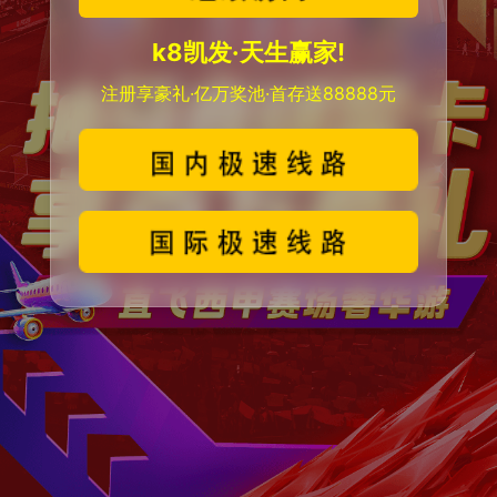
k8凯发·天生赢家!
注册享豪礼·亿万奖池·首存送88888元